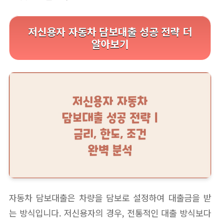
저신용자 자동차 담보대출 성공 전략 더
알아보기
자동차 담보대출은 차량을 담보로 설정하여 대출금을 받
는 방식입니다. 저신용자의 경우, 전통적인 대출 방식보다