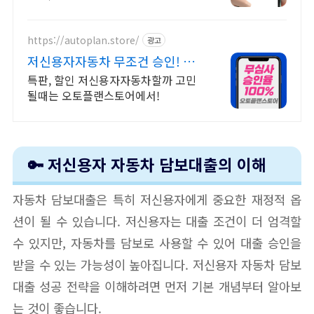
대출24 누구보다 빠르게 남들과는 다
르게 대출가능한 이곳! 대출24
https://autoplan.store/
광고
저신용자자동차 무조건 승인! 면
허만 갖고 오시면 승인!
특판, 할인 저신용자자동차할까 고민
될때는 오토플랜스토어에서!
🔑 저신용자 자동차 담보대출의 이해
자동차 담보대출은 특히 저신용자에게 중요한 재정적 옵
션이 될 수 있습니다. 저신용자는 대출 조건이 더 엄격할
수 있지만, 자동차를 담보로 사용할 수 있어 대출 승인을
받을 수 있는 가능성이 높아집니다. 저신용자 자동차 담보
대출 성공 전략을 이해하려면 먼저 기본 개념부터 알아보
는 것이 좋습니다.