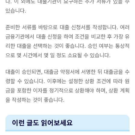
다. 이 외에도 대출기관이 요구하는 추가 서류가 있을 수
있습니다.
준비한 서류를 바탕으로 대출 신청서를 작성합니다. 여러
금융기관에서 대출 신청을 하여 조건을 비교한 후 가장 유
리한 대출을 선택하는 것이 좋습니다. 승인 여부는 통상적
으로 몇 시간에서 몇 일 정도 소요될 수 있습니다.
대출이 승인되면, 대출금 약정서에 서명한 뒤 대출금을 수
령할 수 있습니다. 이후에는 설정한 상환 조건에 따라 원
금을 포함한 이자를 정기적으로 상환해야 하며, 상환 계획
을 작성하는 것이 좋습니다.
이런 글도 읽어보세요