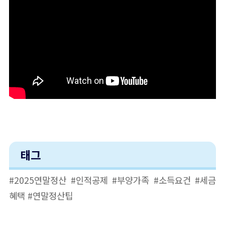
태그
#2025연말정산 #인적공제 #부양가족 #소득요건 #세금
혜택 #연말정산팁