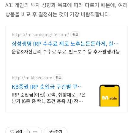
A3: 개인의 투자 성향과 목표에 따라 다르기 때문에, 여러
상품을 비교 후 결정하는 것이 가장 바람직합니다.
https://m.samsunglife.com/
광고
삼성생명 IRP 수수료 제로 노후는든든하게, 실속
은제대로
운용&자산관리 수수료 무료, 펀드보수 등 추가발생가능
http://m.kbsec.com
광고
KB증권 IRP 순입금 구간별 쿠폰
지급
IRP 순입금(이전) 고객, 취향대로 쿠폰
받기 (6종 중 택1, 조건 충족 시) 장외
채권, 국내주식형펀드 구매시 구간별
쿠폰 혜택 받기 (조건 충족 시)
공감
구독하기