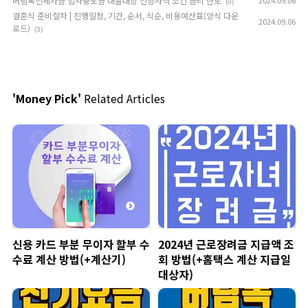
버팀목전세자금 임차중도금 대출대상 신청자격 조건 금리 한도
(0)
결혼식 준비절차 | 진행일정, 기간, 순서, 식순, 비용예산표(양식 다운
2024.09.06
로드)
(3)
'Money Pick'
Related Articles
신용 카드 부분 무이자 할부 수
2024년 근로장려금 지급액 조
수료 계산 방법(+계산기)
회 방법(+홈택스 계산 지급일
대상자)